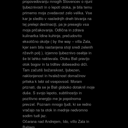
propovedovanju mnogih Slovencev o njuni
ljubeznivosti in o lepoti otoka, je bila temu
primerno moja zvedavost zelo velika. Vse
kar je sledilo v naslednjih dneh bivanja na
tej prelepi destinaciji, pa je preseglo vsa
moja pričakovanja. Odlična in zdrava
kulinarika Idine kuhinje, prečudovito
eksotično okolje ( by the way – villa Zala,
kjer sem bila nastanjena stoji sredi zelenih
riževih polj ), izjemno ljubeznivo osebje in
še bi lahko naštevala. Otoku Bali pravijo
otok bogov in ta trditev dobesedno drži.
Tam začutiš božanskost, ljubezen,
naklonjenost in hvaležnost domačinov
priteka k tebi od vsepovsod. Moram
priznati, da se je Bali globoko dotaknil moje
duše. S svojo lepoto, subtilnostjo in
pozitivno energijo me je popolnoma
prevzel. Poznam mnogo ljudi, ki se redno
vračajo na ta otok in mednje nedvomno
sodim tudi jaz.
Očarana nad Andrejem, Ido, villo Zala in
Balijem