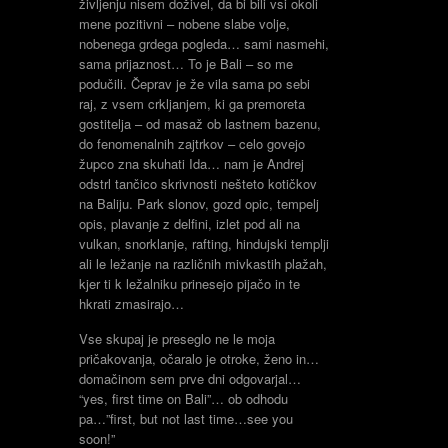
življenju nisem doživel, da bi bili vsi okoli
mene pozitivni – nobene slabe volje,
nobenega grdega pogleda… sami nasmehi,
sama prijaznost… To je Bali – so me
podučili. Čeprav je že vila sama po sebi
raj, z vsem crkljanjem, ki ga premoreta
gostitelja – od masaž ob lastnem bazenu,
do fenomenalnih zajtrkov – celo govejo
župco zna skuhati Ida… nam je Andrej
odstrl tančico skrivnosti nešteto kotičkov
na Baliju. Park slonov, gozd opic, tempelj
opis, plavanje z delfini, izlet pod ali na
vulkan, snorklanje, rafting, hindujski templji
ali le ležanje na različnih mivkastih plažah,
kjer ti k ležalniku prinesejo pijačo in te
hkrati zmasirajo…
Vse skupaj je preseglo ne le moja
pričakovanja, očaralo je otroke, ženo in…
domačinom sem prve dni odgovarjal…
“yes, first time on Bali”… ob odhodu
pa…”first, but not last time…see you
soon!”