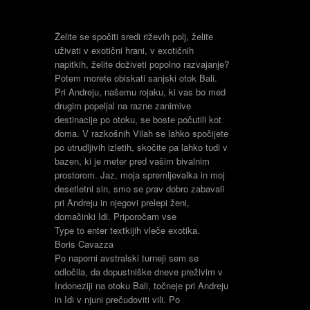
Želite se spočiti sredi riževih polj, želite
uživati v exotični hrani, v exotičnih
napitkih, želite doživeti popolno razvajanje?
Potem morete obiskati sanjski otok Bali.
Pri Andreju, našemu rojaku, ki vas bo med
drugim popeljal na razne zanimive
destinacije po otoku, se boste počutili kot
doma. V razkošnih Vilah se lahko spočijete
po utrudljivih izletih, skočite pa lahko tudi v
bazen, ki je meter pred vašim bivalnim
prostorom. Jaz, moja spremljevalka in moj
desetletni sin, smo se prav dobro zabavali
pri Andreju in njegovi prelepi ženi,
domačinki Idi. Priporočam vse
Type to enter textkijih vleče exotika.
Boris Cavazza
Po naporni avstralski turneji sem se
odločila, da dopustniške dneve preživim v
Indoneziji na otoku Bali, točneje pri Andreju
in Idi v njuni prečudoviti vili. Po