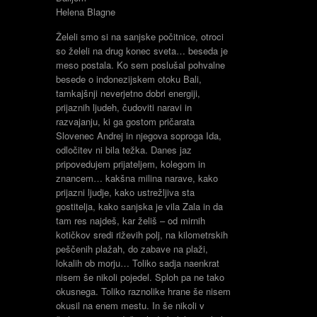
Helena Blagne
Želeli smo si na sanjske počitnice, otroci
so želeli na drug konec sveta… beseda je
meso postala. Ko sem poslušal pohvalne
besede o indonezijskem otoku Bali,
tamkajšnji neverjetno dobri energiji,
prijaznih ljudeh, čudoviti naravi in
razvajanju, ki ga gostom pričarata
Slovenec Andrej in njegova soproga Ida,
odločitev ni bila težka. Danes jaz
pripovedujem prijateljem, kolegom in
znancem… kakšna milina narave, kako
prijazni ljudje, kako ustrežljiva sta
gostitelja, kako sanjska je vila Zala in da
tam res najdeš, kar želiš – od mirnih
kotičkov sredi riževih polj, na kilometrskih
peščenih plažah, do zabave na plaži,
lokalih ob morju… Toliko sadja naenkrat
nisem še nikoli pojedel. Sploh pa ne tako
okusnega. Toliko raznolike hrane še nisem
okusil na enem mestu. In še nikoli v