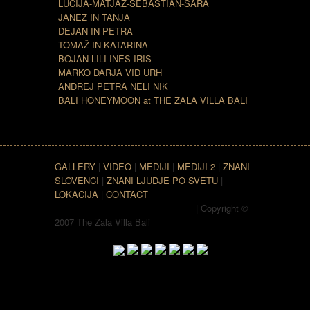
LUCIJA-MATJAŽ-SEBASTIAN-SARA
JANEZ IN TANJA
DEJAN IN PETRA
TOMAŽ IN KATARINA
BOJAN LILI INES IRIS
MARKO DARJA VID URH
ANDREJ PETRA NELI NIK
BALI HONEYMOON at THE ZALA VILLA BALI
GALLERY
|
VIDEO
|
MEDIJI
|
MEDIJI 2
|
ZNANI
SLOVENCI
|
ZNANI LJUDJE PO SVETU
|
LOKACIJA
|
CONTACT
| Copyright ©
2007 The Zala Villa Bali