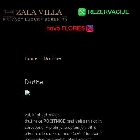
Home
»
Družine
vsi, ki bi radi svoje
družinske
PO
Č
ITNICE
preživeli sanjsko in
sproščeno, v prefinjeno opremljeni vili s
privatnim bazenom, med riževimi terasami,
s pogledom na sončni zahod, okusili