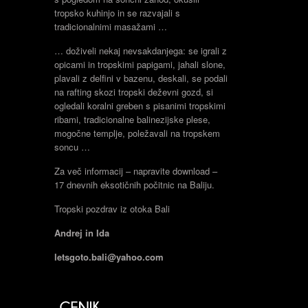
tropsko kuhinjo in se razvajali s
tradicionalnimi masažami …
… doživeli nekaj nevsakdanjega: se igrali z
opicami in tropskimi papigami, jahali slone,
plavali z delfini v bazenu, deskali, se podali
na rafting skozi tropski deževni gozd, si
ogledali koralni greben s pisanimi tropskimi
ribami, tradicionalne balinezijske plese,
mogočne templje, poležavali na tropskem
soncu …
Za več informacij – napravite download –
17 dnevnih eksotičnih počitnic na Baliju.
Tropski pozdrav iz otoka Bali
Andrej in Ida
letsgoto.bali@yahoo.com