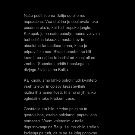
Naše počitnice na Baliju so bile res
nepozabne. Vsa družina je oboževala tako
peščene plaže, kot tudi tropsko junglo.
Kakopak je na naše počutje močno vplivala
tudi odlična luksuzna nastanitev in
absolutno fantastična hrana, ki so jo
pripravili za nas. Bivalni prostori so bili
krasni, pa naj bo to bodisi od zunaj ali od
znotraj. Superiorni pridih tropskega in
divjega življenja na Baliju.
Kaj kmalu smo lahko potrdili tudi kvaliteto
vseh izletov in opisov brezštevilnih
različnih znamenitosti, ki smo si jih lahko
ogledali v tako kratkem času.
Gostitelja sta bila izredno prijazna in
gostoljubna, osebje solidarno, pripravljeno
pomagati. Vsem vpletenim v naše
dopustovanje na Baliju želimo obilo sreče v
življenju pa tudi, da bi se še kdaj ponovno