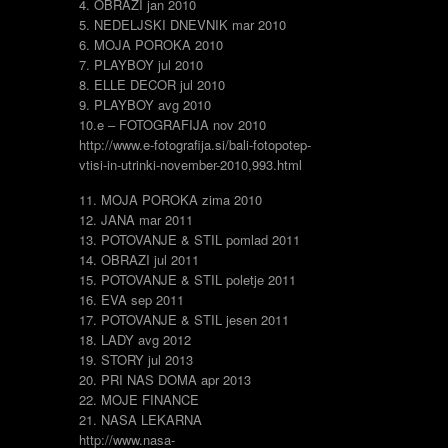
4. OBRAZI jan 2010
5.
NEDELJSKI DNEVNIK mar 2010
6. MOJA POROKA 2010
7. PLAYBOY jul 2010
8. ELLE DECOR jul 2010
9. PLAYBOY avg 2010
10.e – FOTOGRAFIJA nov 2010
http://www.e-fotografija.si/bali-fotopotep-
vtisi-in-utrinki-november-2010,993.html
11. MOJA POROKA zima 2010
12. JANA mar 2011
13. POTOVANJE & STIL pomlad 2011
14. OBRAZI jul 2011
15. POTOVANJE & STIL poletje 2011
16. EVA sep 2011
17. POTOVANJE & STIL jesen 2011
18. LADY avg 2012
19. STORY jul 2013
20. PRI NAS DOMA apr 2013
22. MOJE FINANCE
21. NASA LEKARNA
http://www.nasa-