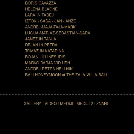
BORIS CAVAZZA
HELENA BLAGNE
LARA IN TADEJ
IZTOK - SAŠA - JAN - ANŽE
ANDREJ-MAJA-TAJA-MARK
LUCIJA-MATJAŽ-SEBASTIAN-SARA
JANEZ IN TANJA
DEJAN IN PETRA
TOMAŽ IN KATARINA
BOJAN LILI INES IRIS
MARKO DARJA VID URH
ANDREJ PETRA NELI NIK
BALI HONEYMOON at THE ZALA VILLA BALI
GALLERY
|
VIDEO
|
MEDIJI
|
MEDIJI 2
|
ZNANI
SLOVENCI
|
ZNANI LJUDJE PO SVETU
|
LOKACIJA
|
CONTACT
| Copyright ©
2007 The Zala Villa Bali