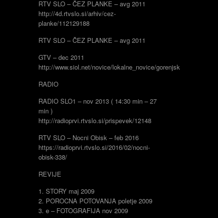
RTV SLO – ČEZ PLANKE – avg 2011
http://4d.rtvslo.si/arhiv/cez-
planke/112129188
RTV SLO – ČEZ PLANKE – avg 2011
GTV – dec 2011
http://www.siol.net/novice/lokalne_novice/gorenjska/2012/01/bal
RADIO
RADIO SLO1 – nov 2013 ( 14:30 min – 27
min )
http://radioprvi.rtvslo.si/prispevek/12148
RTV SLO – Nocni Obisk – feb 2016
https://radioprvi.rtvslo.si/2016/02/nocni-
obisk-338/
REVIJE
1. STORY maj 2009
2. POROCNA POTOVANJA poletje 2009
3. e – FOTOGRAFIJA nov 2009