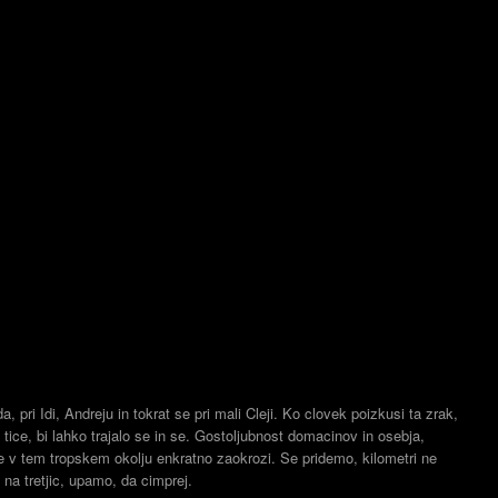
, pri Idi, Andreju in tokrat se pri mali Cleji. Ko clovek poizkusi ta zrak,
s tice, bi lahko trajalo se in se. Gostoljubnost domacinov in osebja,
e v tem tropskem okolju enkratno zaokrozi. Se pridemo, kilometri ne
 na tretjic, upamo, da cimprej.