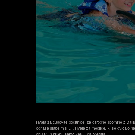
Hvala za čudovite počitnice, za čarobne spomine z Balija
odnaša slabe misli…. Hvala za meglice, ki se dvigajo nad 
opisati in prijeti, samo ves… da obstaja…