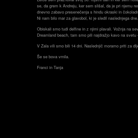
se, da grem k Andreju, ker sem slišal, da je pri njemu res l
dnevno zabavo presenečenja s hindu okraski in čokoladno
Ni nam bilo mar za glavobol, ki je sledil naslednjega dne
Obiskali smo tudi delfine in z njimi plavali. Vožnja na se
Dreamland beach, tam smo pili najdražjo kavo na svetu – 
V Zala vili smo bili 14 dni. Naslednjič moramo priti za dl
Še se bova vrnila.
Franci in Tanja