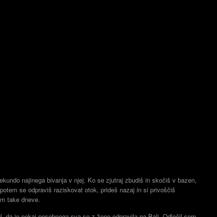
ekundo najinega bivanja v njej. Ko se zjutraj zbudiš in skočiš v bazen,
potem se odpraviš raziskovat otok, prideš nazaj in si privoščiš
am take dneve.
l, da je nekaj posebnega sva se z ženo odpravila na Bali. Odločil sem