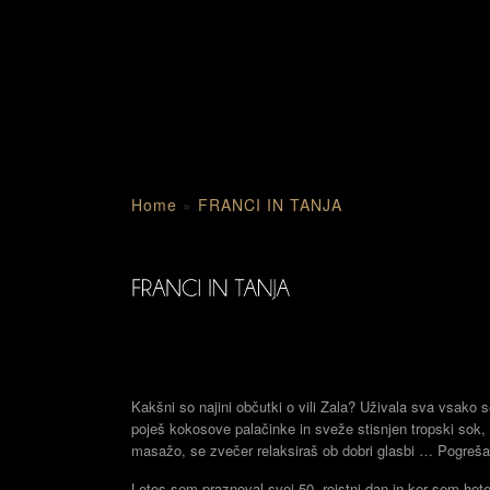
Home
»
FRANCI IN TANJA
Kakšni so najini občutki o vili Zala? Uživala sva vsako s
poješ kokosove palačinke in sveže stisnjen tropski sok, 
masažo, se zvečer relaksiraš ob dobri glasbi … Pogreš
Letos sem praznoval svoj 50. rojstni dan in ker sem hote