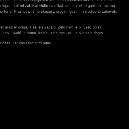
epo. In ni mi žal. Kot vidite na slikah so mi v vili organizirali rojstno
 torto. Praznovali smo skupaj z drugimi gosti in se odločno zabavali.
.
ver je sicer dolga, a se je splačalo. Zelo nam je bil všeč obisk
kopi luwak! In hrana, karkoli smo poskusili je bilo zelo dobro.
je časa, ker čas tako hitro mine.