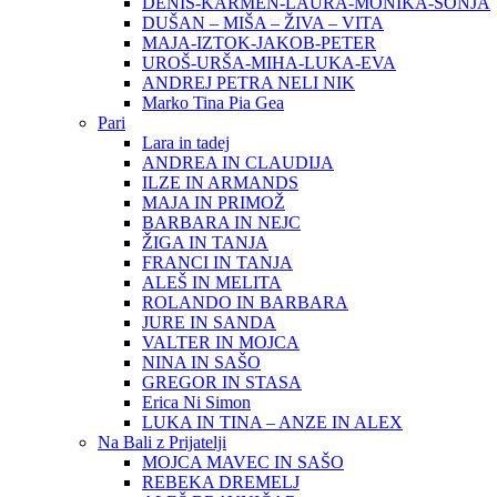
DENIS-KARMEN-LAURA-MONIKA-SONJA
DUŠAN – MIŠA – ŽIVA – VITA
MAJA-IZTOK-JAKOB-PETER
UROŠ-URŠA-MIHA-LUKA-EVA
ANDREJ PETRA NELI NIK
Marko Tina Pia Gea
Pari
Lara in tadej
ANDREA IN CLAUDIJA
ILZE IN ARMANDS
MAJA IN PRIMOŽ
BARBARA IN NEJC
ŽIGA IN TANJA
FRANCI IN TANJA
ALEŠ IN MELITA
ROLANDO IN BARBARA
JURE IN SANDA
VALTER IN MOJCA
NINA IN SAŠO
GREGOR IN STASA
Erica Ni Simon
LUKA IN TINA – ANZE IN ALEX
Na Bali z Prijatelji
MOJCA MAVEC IN SAŠO
REBEKA DREMELJ