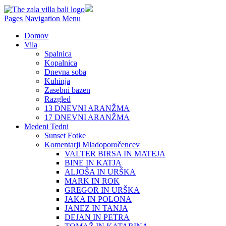
Pages Navigation Menu
Domov
Vila
Spalnica
Kopalnica
Dnevna soba
Kuhinja
Zasebni bazen
Razgled
13 DNEVNI ARANŽMA
17 DNEVNI ARANŽMA
Medeni Tedni
Sunset Fotke
Komentarji Mladoporočencev
VALTER BIRSA IN MATEJA
BINE IN KATJA
ALJOŠA IN URŠKA
MARK IN ROK
GREGOR IN URŠKA
JAKA IN POLONA
JANEZ IN TANJA
DEJAN IN PETRA