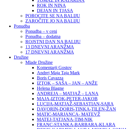
TOMAŽ IN KATARINA
ROK IN NINA
DEJAN IN TJASA
POROCITE SE NA BALIJU
ZAROČITE JO NA BALIJU
Ponudba
Ponudba – v ceni
Ponudba – dodatna
ROJSTNI DAN NA BALIJU
13 DNEVNI ARANŽMA
17 DNEVNI ARANŽMA
Družine
Mlade Družine
Komentarji Gostov
Andrej Maja Taja Mark
Boris Cavazza
IZTOK – SAŠA – JAN – ANŽE
Helena Blagne
ANDREJA – MATJAŽ – LANA
MAJA-IZTOK-PETER-JAKOB
LUCIJA-MATJAŽ-SEBASTIAN-SARA
DAVORIN-DORIS-TINKA-TILEN-ŽAN
MATIC-MARJANCA- MATEVŽ
MATEJ-TATJANA-TIM-NIK
FRANC-STANKA-BARBARA-KLARA