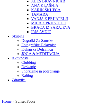
ALEŠ BRAVNIČAR
ANA KLAŠNJA
KARIN ŠKUFCA
TAMARA
VANJA Z PRIJATELJI
MIHA Z PRIJATELJI
BRACA IZ SARAJEVA
IRIS AVDIC
Skupine
Dogodki Za Samske
Fotografske Delavnice
Kuharska Delavnica
JOGA & MEDITACIJA
Aktivnosti
Clubbing
Deskanje
Snorklanje in potapljanje
Rafting
Zdravilci
Home
»
Sunset Fotke