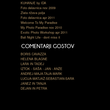
KUHANJE by IDA
Foto delavnica nov 2009
Zlata riževa polja
Foto delavnica apr 2011
Welcome To My Paradise
My Photo Paradise nov 2010
Exotic Photo Workshop apr 2011
Bali Night Life - dont miss it
BORIS CAVAZZA
HELENA BLAGNE
LARA IN TADEJ
IZTOK - SAŠA - JAN - ANŽE
ANDREJ-MAJA-TAJA-MARK
LUCIJA-MATJAŽ-SEBASTIAN-SARA
JANEZ IN TANJA
DEJAN IN PETRA
TOMAŽ IN KATARINA
BOJAN LILI INES IRIS
MARKO DARJA VID URH
ANDREJ PETRA NELI NIK