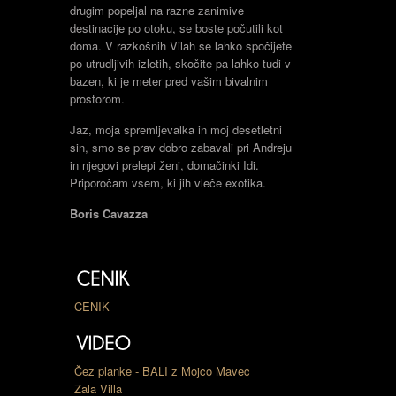
drugim popeljal na razne zanimive
destinacije po otoku, se boste počutili kot
doma. V razkošnih Vilah se lahko spočijete
po utrudljivih izletih, skočite pa lahko tudi v
bazen, ki je meter pred vašim bivalnim
prostorom.
Jaz, moja spremljevalka in moj desetletni
sin, smo se prav dobro zabavali pri Andreju
in njegovi prelepi ženi, domačinki Idi.
Priporočam vsem, ki jih vleče exotika.
Boris Cavazza
CENIK
Čez planke - BALI z Mojco Mavec
Zala Villa